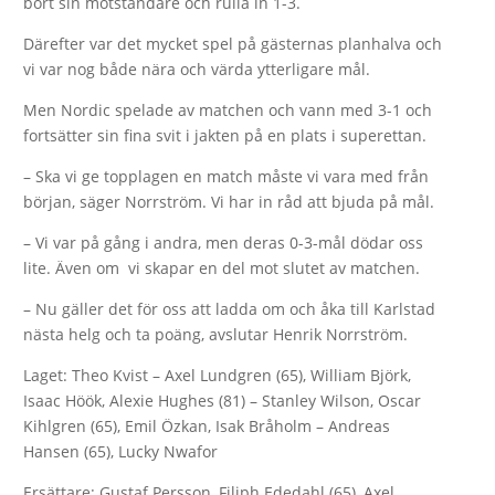
bort sin motståndare och rulla in 1-3.
Därefter var det mycket spel på gästernas planhalva och
vi var nog både nära och värda ytterligare mål.
Men Nordic spelade av matchen och vann med 3-1 och
fortsätter sin fina svit i jakten på en plats i superettan.
– Ska vi ge topplagen en match måste vi vara med från
början, säger Norrström. Vi har in råd att bjuda på mål.
– Vi var på gång i andra, men deras 0-3-mål dödar oss
lite. Även om vi skapar en del mot slutet av matchen.
– Nu gäller det för oss att ladda om och åka till Karlstad
nästa helg och ta poäng, avslutar Henrik Norrström.
Laget: Theo Kvist – Axel Lundgren (65), William Björk,
Isaac Höök, Alexie Hughes (81) – Stanley Wilson, Oscar
Kihlgren (65), Emil Özkan, Isak Bråholm – Andreas
Hansen (65), Lucky Nwafor
Ersättare: Gustaf Persson, Filiph Ededahl (65), Axel