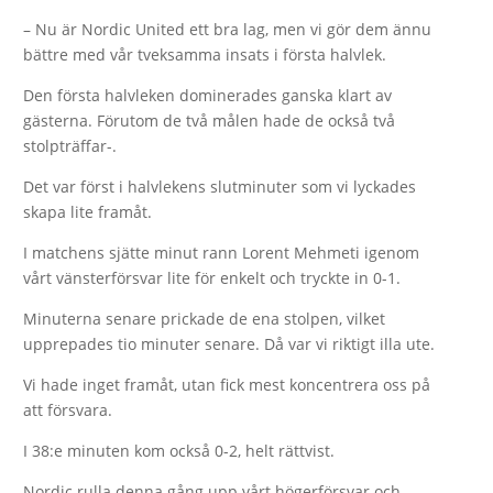
– Nu är Nordic United ett bra lag, men vi gör dem ännu
bättre med vår tveksamma insats i första halvlek.
Den första halvleken dominerades ganska klart av
gästerna. Förutom de två målen hade de också två
stolpträffar-.
Det var först i halvlekens slutminuter som vi lyckades
skapa lite framåt.
I matchens sjätte minut rann Lorent Mehmeti igenom
vårt vänsterförsvar lite för enkelt och tryckte in 0-1.
Minuterna senare prickade de ena stolpen, vilket
upprepades tio minuter senare. Då var vi riktigt illa ute.
Vi hade inget framåt, utan fick mest koncentrera oss på
att försvara.
I 38:e minuten kom också 0-2, helt rättvist.
Nordic rulla denna gång upp vårt högerförsvar och