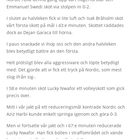
Emmanuel Swedi sköt via stolpen in 0-2.
I slutet av halvleken fick vi lite luft och Isak Bråholm sköt
vårt första skott på mål i 43:e minuten. Skottet räddades
dock av Dejan Garaca till hörna.
I paus snackade vi ihop oss och den andra halvleken
blev betydligt bättre än den första.
Helt plötsligt blev alla aggressivare och löpte betydligt
med. Det gjorde att vi fick ett tryck på Nordic, som mest
slog ifrån sig-.
I 58:e minuten sköt Lucky Nwafor ett volleyskott som gick
precis över.
Mitt i vår jakt på ett reduceringsmål kontrade Nordic och
Aziz Harbi kunde enkelt springa igenom och göra 0-3.
Men vi fortsatte vår jakt och i 67:e minuten reducerade
Lucky Nwafor. Han fick bollen i straffområdet och vände