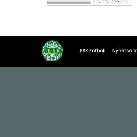
ESK Fotboll
Nyhetsark