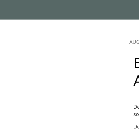
AUG
De
so
De
vi