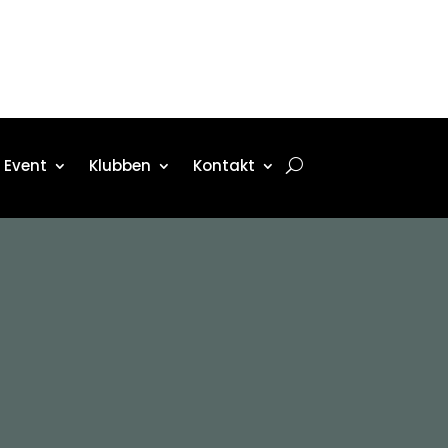
Event
Klubben
Kontakt