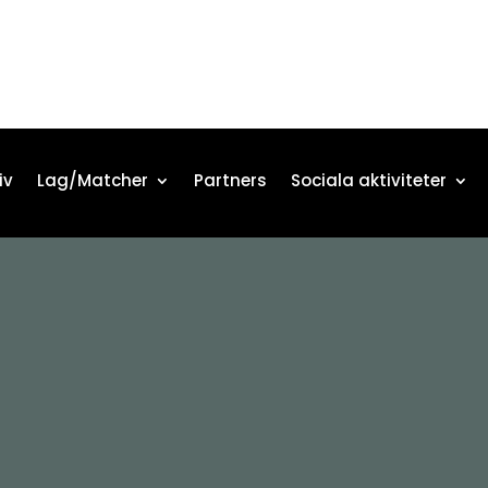
iv
Lag/Matcher
Partners
Sociala aktiviteter