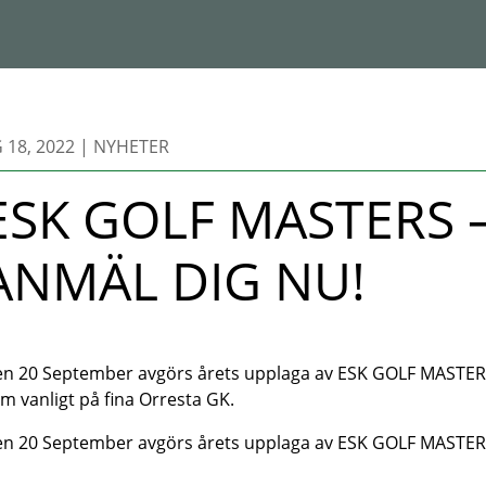
 18, 2022
|
NYHETER
ESK GOLF MASTERS 
ANMÄL DIG NU!
n 20 September avgörs årets upplaga av ESK GOLF MASTER
m vanligt på fina Orresta GK.
n 20 September avgörs årets upplaga av ESK GOLF MASTER
 har platser kvar så anmäl dig nu till tävlingen!