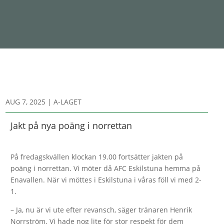
AUG 7, 2025
|
A-LAGET
Jakt på nya poäng i norrettan
På fredagskvällen klockan 19.00 fortsätter jakten på
poäng i norrettan. Vi möter då AFC Eskilstuna hemma på
Enavallen. När vi möttes i Eskilstuna i våras föll vi med 2-
1.
– Ja, nu är vi ute efter revansch, säger tränaren Henrik
Norrström. Vi hade nog lite för stor respekt för dem