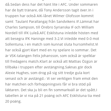
då.Sedan dess har det hänt lite i AFC. Under sommaren
har de bytt tränare, då Tony Andersson tagit över.In i
truppen har också AIK-lånet Wilmer Olofsson kommit
samt Taulant Parallangaj från Sandvikens IF.Lämnat har
Charles Sampson, till Örebro Syrianska IF och William
Nordell till IFK Luleå.AFC Eskilstuna inledde hösten med
att besegra IFK Haninge med 3-2.Vi inledde med 0-0 mot
Sollentuna, i en match som kunnat sluta hursomhelst.Vi
har också gjort klart med en ny spelare io sommar. Det
är VSK-talangen Felix Johansson, som också är spelklar
till fredagens match.Klart är också att Mattias Özgün är
tillbaka i truppen efter avstängning.Saknas gör dock
Alexie Hughes, som drog på sig sitt tredje gula kort
senast och är avstängd.- Vi ser verkligen fram emot den
här matchen och förhoppningsvis får vi bra stöd på
läktaren. Det ska ju bli en fin sommarkväll är det spått.I
tabellen är vi nia på 21 poäng och AFC Eskilstuna tia med
20 poäng.