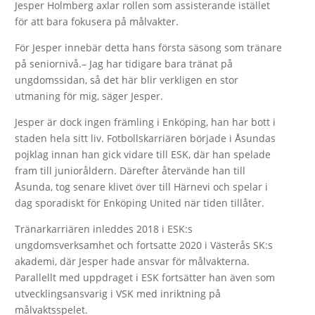
Jesper Holmberg axlar rollen som assisterande istället
för att bara fokusera på målvakter.
För Jesper innebär detta hans första säsong som tränare
på seniornivå.– Jag har tidigare bara tränat på
ungdomssidan, så det här blir verkligen en stor
utmaning för mig, säger Jesper.
Jesper är dock ingen främling i Enköping, han har bott i
staden hela sitt liv. Fotbollskarriären började i Åsundas
pojklag innan han gick vidare till ESK, där han spelade
fram till junioråldern. Därefter återvände han till
Åsunda, tog senare klivet över till Härnevi och spelar i
dag sporadiskt för Enköping United när tiden tillåter.
Tränarkarriären inleddes 2018 i ESK:s
ungdomsverksamhet och fortsatte 2020 i Västerås SK:s
akademi, där Jesper hade ansvar för målvakterna.
Parallellt med uppdraget i ESK fortsätter han även som
utvecklingsansvarig i VSK med inriktning på
målvaktsspelet.