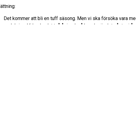
ättning:
t kommer att bli en tuff säsong. Men vi ska försöka vara me
n och kriga. Vi har kvalat två år i rad, så kanske är det vår tur i år.
vill du se i genrepet mot IFK Kumla?
 minuters bra spel, inte 50-60 som det varit på slutet. Det hä
vara som en tävlingsmatch, med fullt påslag i inställning, noggra
agerande.
le