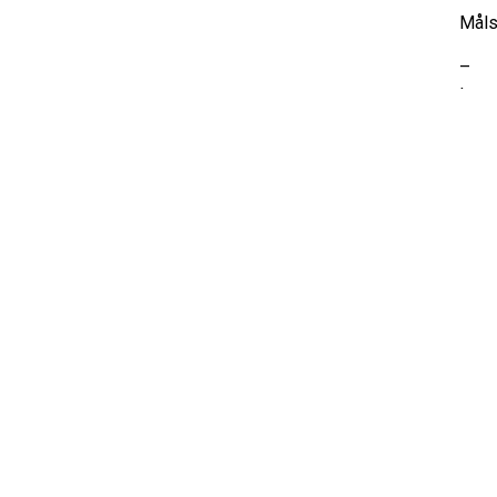
Måls
– De
toppe
Vad 
– 90
ska 
och 
av
Pel
HUVUDPARTNERS