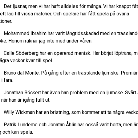
t ljusnar, men vi har haft alldeles för många. Vi har knappt fåt
ett lag till vissa matcher. Och spelare har fått spela på ovana
ioner.
hammed Ibrahim har varit långtidsskadad med en trassland
ske. Honom räknar jag inte med under våren.
lle Söderberg har en opererad menisk. Har börjat löpträna, 
ågra veckor kvar till spel.
uno dal Monte: På gång efter en trasslande ljumske. Premiär
i fara.
nathan Böckert har även han problem med en ljumske. Svårt 
när han är igång fullt ut.
lly Wickman har en bristning, som kommer att ta några vecko
trik Lundemo och Jonatan Åhlin har också varit borta, men är
g och kan spela.