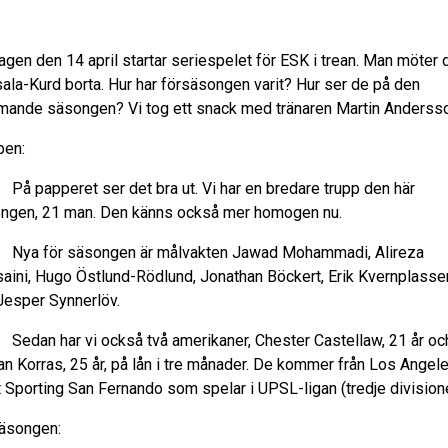
agen den 14 april startar seriespelet för ESK i trean. Man möter 
ala-Kurd borta. Hur har försäsongen varit? Hur ser de på den
ande säsongen? Vi tog ett snack med tränaren Martin Anderss
pen:
 papperet ser det bra ut. Vi har en bredare trupp den här
ngen, 21 man. Den känns också mer homogen nu.
a för säsongen är målvakten Jawad Mohammadi, Alireza
aini, Hugo Östlund-Rödlund, Jonathan Böckert, Erik Kvernplasse
Jesper Synnerlöv.
dan har vi också två amerikaner, Chester Castellaw, 21 år oc
tan Korras, 25 år, på lån i tre månader. De kommer från Los Angel
t Sporting San Fernando som spelar i UPSL-ligan (tredje division
äsongen: