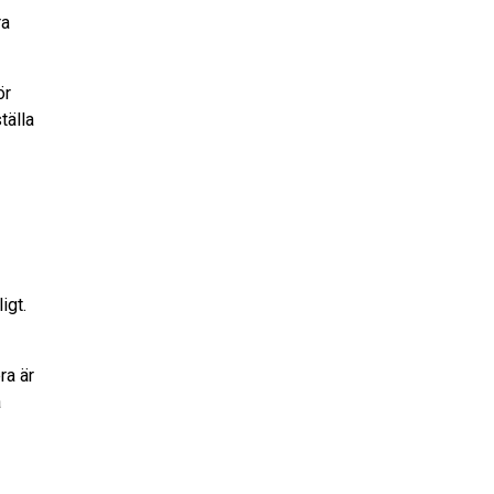
ra
ör
tälla
igt.
ra är
å