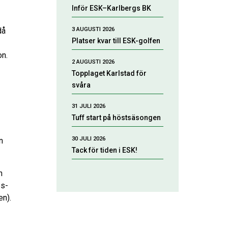
Inför ESK–Karlbergs BK
3 AUGUSTI 2026
då
Platser kvar till ESK-golfen
on.
2 AUGUSTI 2026
Topplaget Karlstad för
svåra
31 JULI 2026
Tuff start på höstsäsongen
30 JULI 2026
n
Tack för tiden i ESK!
h
es-
en).