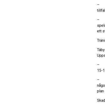
– Ty
tillf
– De
spel
ett 
Trän
Täby
Upps
– St
15-17
– Vi
något
plan 
Skad