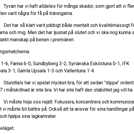
värr har vi haft alldeles för många skador, som gjort att vi fle
ällen varit några för få på träningarna.
t har så klart varit jobbigt både mentalt och kvalitémässigt f
arna och mig. Men det har ljusnat på slutet och vi ska nog kunna s
starkt manskap på benen i premiären.
ingsmatcherna:
 1-6, Fanna 6-0, Sundbyberg 3-2, Syrianska Eskilstuna 0-1, IFK
ala 3-1, Gamla Upsala 1-3 och Vallentuna 1-4.
undtals har vi spelat mycket bra, för att sedan ”dippa” ordentl
 i målskillnad är inte bra. Vi har inte haft den stabilitet jag vill ha.
 måste höja oss rejält. Fokusera, koncentrera och kommunice
 vi måste bli bättre på. Också att ta ansvar för sina handlingar p
och hjälpa sina lagkamrater.
eläget: