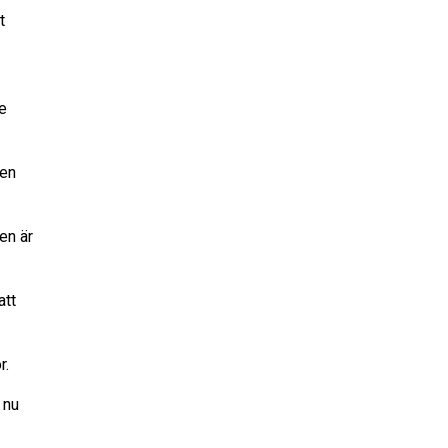
t
e
men
en är
att
r.
 nu