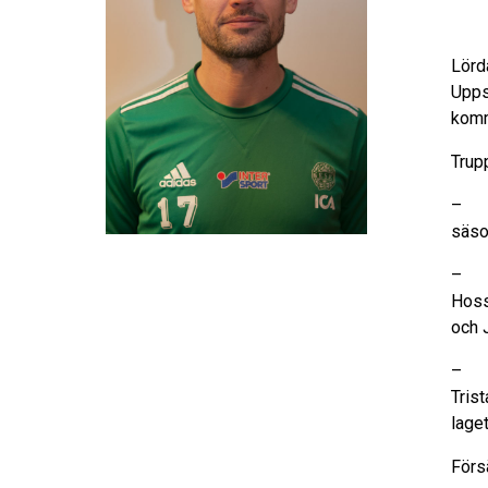
Lörd
Upps
komm
Trup
– På
säso
– Ny
Hoss
och 
– Se
Tris
lage
Förs