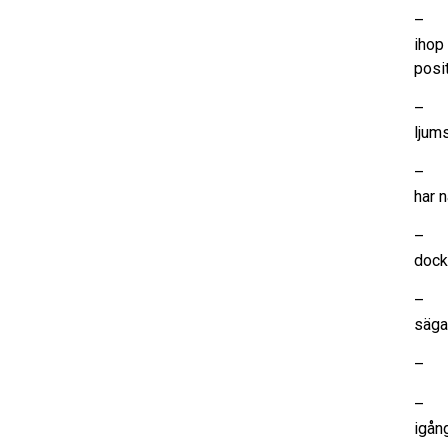
– De
ihop 
posit
– Mo
ljum
– Ca
har n
– Br
dock 
– Jo
säga 
– Wi
– Pa
igån