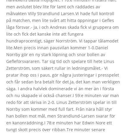
men avslutet blev lite för lamt och räddades av
målvakten Villy Strandlund Larsen.Vi hade full kontroll
på matchen, men lite svårt att hitta öppningar i Gefles
låga försvar.- Ja, i och Andreas skada fick vi gruppera om
lite och fick det kanske inte att fungera
hundraprocentigt, säger Norrström. Vi tappar tålamodet
lite.Men precis innan pausvilan kommer 1-0.Daniel
Norrby gör en ny stark löpning och snor bollen av
Gefleförsvararen. Tar sig tid och spelare till hete Linus
Zetterström, som säkert rullar in ledningsmålet.- Vi
pratar ihop oss i paus, gör några justeringar i presspelet
och får sedan bra betalt för det.Ja, det kan man verkligen
säga. I andra halvlek dominerade vi än mer än i första
och nu skapade vi också chanser.I 59:e minuten var man
redo för att skriva in 2-0. Linus Zetterström spelar in till
Norrby som kommer med full fart. Från nära håll styr
han bollen mot mål, men Strandlund-Larsen svarar för
en kanonräddning.I 78:e minuten har Edwin Nore ett
tungt skott precis över ribban.Tre minuter senare