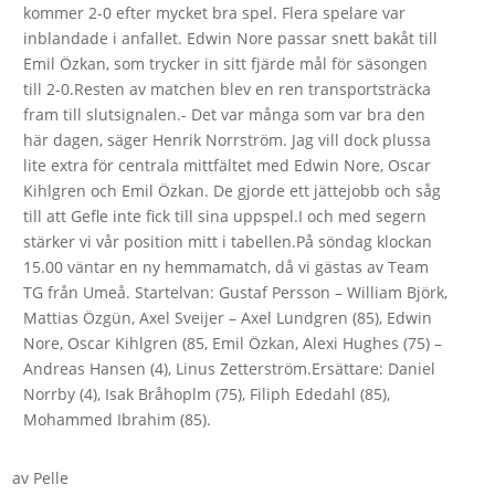
kommer 2-0 efter mycket bra spel. Flera spelare var
inblandade i anfallet. Edwin Nore passar snett bakåt till
Emil Özkan, som trycker in sitt fjärde mål för säsongen
till 2-0.Resten av matchen blev en ren transportsträcka
fram till slutsignalen.- Det var många som var bra den
här dagen, säger Henrik Norrström. Jag vill dock plussa
lite extra för centrala mittfältet med Edwin Nore, Oscar
Kihlgren och Emil Özkan. De gjorde ett jättejobb och såg
till att Gefle inte fick till sina uppspel.I och med segern
stärker vi vår position mitt i tabellen.På söndag klockan
15.00 väntar en ny hemmamatch, då vi gästas av Team
TG från Umeå. Startelvan: Gustaf Persson – William Björk,
Mattias Özgün, Axel Sveijer – Axel Lundgren (85), Edwin
Nore, Oscar Kihlgren (85, Emil Özkan, Alexi Hughes (75) –
Andreas Hansen (4), Linus Zetterström.Ersättare: Daniel
Norrby (4), Isak Bråhoplm (75), Filiph Ededahl (85),
Mohammed Ibrahim (85).
av
Pelle