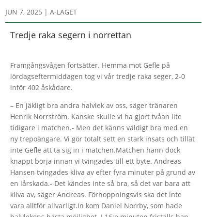
JUN 7, 2025
|
A-LAGET
Tredje raka segern i norrettan
Framgångsvågen fortsätter. Hemma mot Gefle på
lördagseftermiddagen tog vi vår tredje raka seger, 2-0
inför 402 åskådare.
– En jäkligt bra andra halvlek av oss, säger tränaren
Henrik Norrström. Kanske skulle vi ha gjort tvåan lite
tidigare i matchen.- Men det känns väldigt bra med en
ny trepoängare. Vi gör totalt sett en stark insats och tillät
inte Gefle att ta sig in i matchen.Matchen hann dock
knappt börja innan vi tvingades till ett byte. Andreas
Hansen tvingades kliva av efter fyra minuter på grund av
en lårskada.- Det kändes inte så bra, så det var bara att
kliva av, säger Andreas. Förhoppningsvis ska det inte
vara alltför allvarligt.In kom Daniel Norrby, som hade
halvlekens bästa möjlighet. I 16:e minuten friställs han,