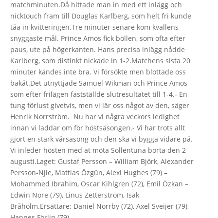
matchminuten.Då hittade man in med ett inlägg och
nicktouch fram till Douglas Karlberg, som helt fri kunde
tåa in kvitteringen.Tre minuter senare kom kvällens
snyggaste mål. Prince Amos fick bollen, som ofta efter
paus, ute på högerkanten. Hans precisa inlägg nådde
Karlberg, som distinkt nickade in 1-2.Matchens sista 20
minuter kändes inte bra. Vi försökte men blottade oss
bakåt.Det utnyttjade Samuel Wikman och Prince Amos
som efter frilägen fastställde slutresultatet till 1-4.- En
tung förlust givetvis, men vi lär oss något av den, säger
Henrik Norrström. Nu har vi några veckors ledighet
innan vi laddar om för höstsäsongen.- Vi har trots allt
gjort en stark vårsäsong och den ska vi bygga vidare på.
Vi inleder hösten med at möta Sollentuna borta den 2
augusti.Laget: Gustaf Persson – William Björk, Alexander
Persson-Njie, Mattias Özgün, Alexi Hughes (79) –
Mohammed Ibrahim, Oscar Kihlgren (72), Emil Özkan –
Edwin Nore (79), Linus Zetterström, Isak
Bråholm.Ersättare: Daniel Norrby (72), Axel Sveijer (79),
Hannes Förlin (79)