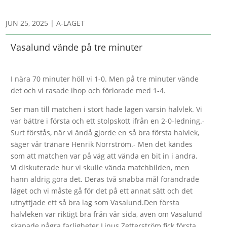
JUN 25, 2025
|
A-LAGET
Vasalund vände på tre minuter
I nära 70 minuter höll vi 1-0. Men på tre minuter vände
det och vi rasade ihop och förlorade med 1-4.
Ser man till matchen i stort hade lagen varsin halvlek. Vi
var bättre i första och ett stolpskott ifrån en 2-0-ledning.-
Surt förstås, när vi ändå gjorde en så bra första halvlek,
säger vår tränare Henrik Norrström.- Men det kändes
som att matchen var på väg att vända en bit in i andra.
Vi diskuterade hur vi skulle vända matchbilden, men
hann aldrig göra det. Deras två snabba mål förändrade
läget och vi måste gå för det på ett annat sätt och det
utnyttjade ett så bra lag som Vasalund.Den första
halvleken var riktigt bra från vår sida, även om Vasalund
skapade några farligheter.Linus Zetterström fick första