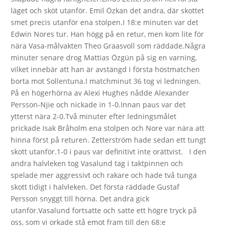
läget och sköt utanför. Emil Özkan det andra, där skottet
smet precis utanför ena stolpen.I 18:e minuten var det
Edwin Nores tur. Han högg på en retur, men kom lite för
nära Vasa-målvakten Theo Graasvoll som räddade.Några
minuter senare drog Mattias Özgün på sig en varning,
vilket innebär att han är avstängd i första höstmatchen
borta mot Sollentuna.I matchminut 36 tog vi ledningen.
På en högerhörna av Alexi Hughes nådde Alexander
Persson-Njie och nickade in 1-0.Innan paus var det
ytterst nära 2-0.Två minuter efter ledningsmålet
prickade Isak Bråholm ena stolpen och Nore var nära att
hinna först på returen. Zetterström hade sedan ett tungt
skott utanför.1-0 i paus var definitivt inte orättvist. I den
andra halvleken tog Vasalund tag i taktpinnen och
spelade mer aggressivt och rakare och hade två tunga
skott tidigt i halvleken. Det första räddade Gustaf
Persson snyggt till hörna. Det andra gick
utanför.Vasalund fortsatte och satte ett högre tryck på
oss, som vi orkade stå emot fram till den 68:e