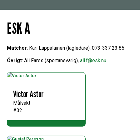
ESK A
Matcher
: Kari Lappalainen (lagledare), 073-337 23 85
Övrigt
: Ali Fares (sportansvarig),
ali.f@esk.nu
Victor Astor
Målvakt
#32