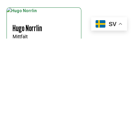
SV
Hugo Norrlin
Mittfält
#23
Andres Odhiambo Omondi
Mittfält
#8