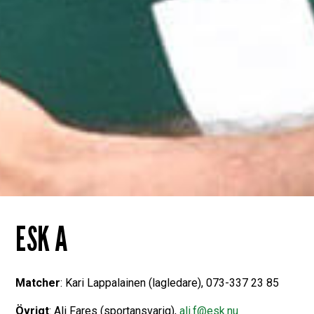
ESK A
Matcher
: Kari Lappalainen (lagledare), 073-337 23 85
Övrigt
: Ali Fares (sportansvarig),
ali.f@esk.nu