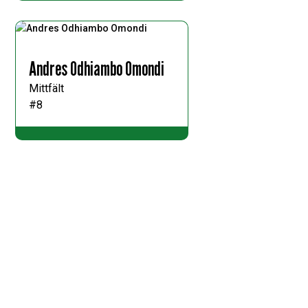
Andres Odhiambo Omondi
Mittfält
#8
Filiph Ededal
Back
#15