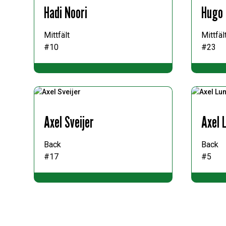
Hadi Noori
Hugo 
Mittfält
Mittfäl
#10
#23
Axel Sveijer
Axel 
Back
Back
#17
#5