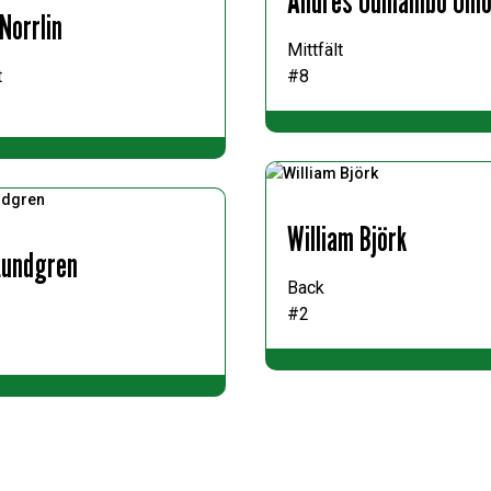
Andres Odhiambo Omo
Norrlin
Mittfält
t
#8
William Björk
Lundgren
Back
#2