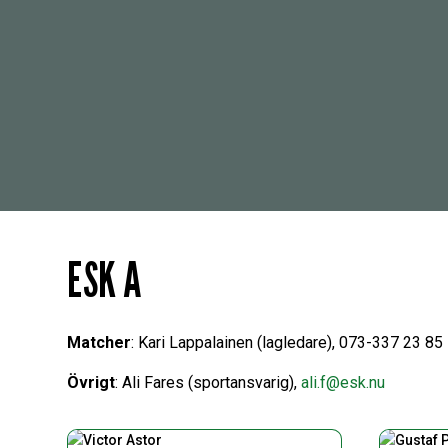
ESK A
Matcher
: Kari Lappalainen (lagledare), 073-337 23 85
Övrigt
: Ali Fares (sportansvarig),
ali.f@esk.nu