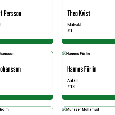
f Persson
Theo Kvist
t
Målvakt
#1
 Johansson
Hannes Förlin
Anfall
#18