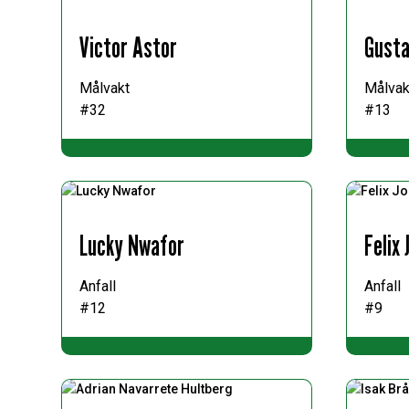
Victor Astor
Gusta
Målvakt
Målvak
#32
#13
Lucky Nwafor
Felix
Anfall
Anfall
#12
#9