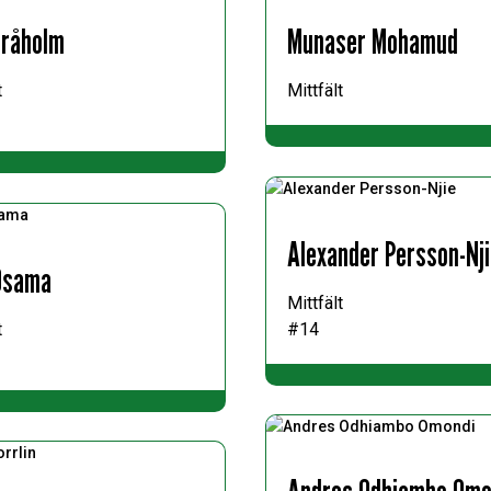
Bråholm
Munaser Mohamud
t
Mittfält
Alexander Persson-Nj
Osama
Mittfält
t
#14