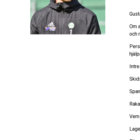
Gust
Om at
och 
Pers
hjälp
Intr
Skid
Span
Raka
Vem 
Lage