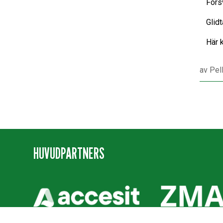
Försv
Glid
Här 
av
Pel
HUVUDPARTNERS