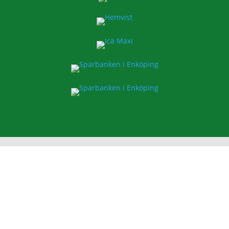
ESK FOTBOLL
Enavallens IP, Idrottsallén 1