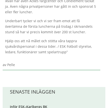
ikväll har även Ackes färgcenter och Conelement tackat
ja. Även några privatpersoner har gått in och sponsrat 5
eller fler luncher.
Underbart tycker vi och vi ser fram emot att få
överlämna de första luncherna på tisdag.I skrivandets
stund så har vi precis kommit över 200 st luncher.
Hjälp oss att nå målet och stötta våra tappra
sjukvårdspersonal i dessa tider. / ESK Fotboll styrelse,
ledare, funktionärer samt spelartrupp”
av
Pelle
SENASTE INLÄGGEN
Inför ESK–Karlbergs BK