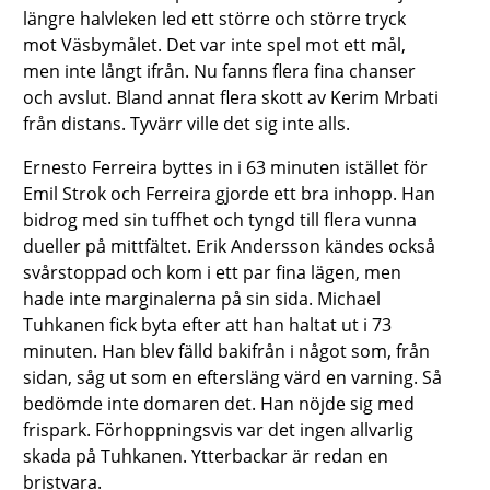
längre halvleken led ett större och större tryck
mot Väsbymålet. Det var inte spel mot ett mål,
men inte långt ifrån. Nu fanns flera fina chanser
och avslut. Bland annat flera skott av Kerim Mrbati
från distans. Tyvärr ville det sig inte alls.
Ernesto Ferreira byttes in i 63 minuten istället för
Emil Strok och Ferreira gjorde ett bra inhopp. Han
bidrog med sin tuffhet och tyngd till flera vunna
dueller på mittfältet. Erik Andersson kändes också
svårstoppad och kom i ett par fina lägen, men
hade inte marginalerna på sin sida. Michael
Tuhkanen fick byta efter att han haltat ut i 73
minuten. Han blev fälld bakifrån i något som, från
sidan, såg ut som en eftersläng värd en varning. Så
bedömde inte domaren det. Han nöjde sig med
frispark. Förhoppningsvis var det ingen allvarlig
skada på Tuhkanen. Ytterbackar är redan en
bristvara.