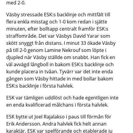
med 2-0.
Väsby stressade ESK:s backlinje och mittfält till
flera enkla misstag och 1-0 kom redan i sjätte
minuten, efter bolltapp centralt framför ESK:s
straffområde. Det var Väsbys David Yarar som
skött snyggt från distans. I minut 33 ökade Väsby
på till 2-0 genom Lamine Nekrouf som löpte i
djupled när Väsby ställde om snabbt. Han fick en
väl avvägd långboll in bakom ESK:s backlinje och
kunde placera in tvåan. Tyvärr var det inte enda
gången som Väsby hittade in med bollar bakom
ESK:s backlinje i första halvlek.
ESK var tämligen uddlöst och hade egentligen inte
en enda kvalificerad målchans i första halvlek.
ESK bytte ut Joel Rajalakso i paus till förmån för
Erik Andersson. Andra halvlek fick helt annan
karaktär. ESK var spelförande och etablerade ju