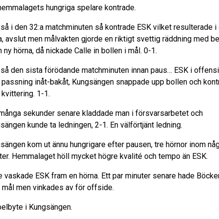
hemmalagets hungriga spelare kontrade.
så i den 32:a matchminuten så kontrade ESK vilket resulterade i
a, avslut men målvakten gjorde en riktigt svettig räddning med b
en ny hörna, då nickade Calle in bollen i mål. 0-1.
så den sista förödande matchminuten innan paus… ESK i offensi
, passning inåt-bakåt, Kungsängen snappade upp bollen och kont
 kvittering. 1-1.
 många sekunder senare kladdade man i försvarsarbetet och
sängen kunde ta ledningen, 2-1. En välförtjänt ledning.
sängen kom ut ännu hungrigare efter pausen, tre hörnor inom nå
ter. Hemmalaget höll mycket högre kvalité och tempo än ESK.
:e vaskade ESK fram en hörna. Ett par minuter senare hade Böcke
 i mål men vinkades av för offside.
elbyte i Kungsängen.