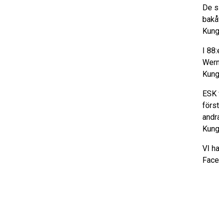
De s
bakåt
Kung
I 88
Wern
Kung
ESK 
förs
andr
Kung
VI ha
Face
Näst
matc
av
Pel