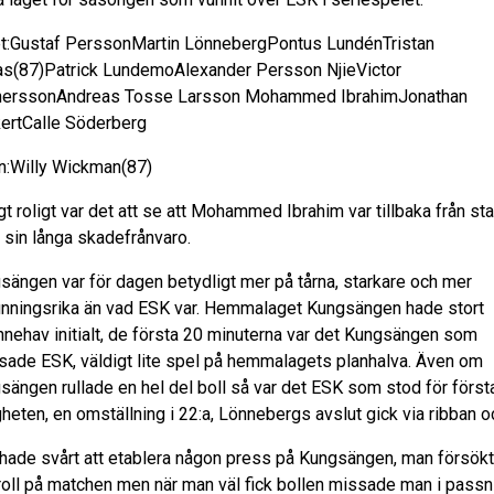
t:Gustaf PerssonMartin LönnebergPontus LundénTristan
as(87)Patrick LundemoAlexander Persson NjieVictor
erssonAndreas Tosse Larsson Mohammed IbrahimJonathan
ertCalle Söderberg
n:Willy Wickman(87)
gt roligt var det att se att Mohammed Ibrahim var tillbaka från sta
r sin långa skadefrånvaro.
sängen var för dagen betydligt mer på tårna, starkare och mer
inningsrika än vad ESK var. Hemmalaget Kungsängen hade stort
innehav initialt, de första 20 minuterna var det Kungsängen som
sade ESK, väldigt lite spel på hemmalagets planhalva. Även om
sängen rullade en hel del boll så var det ESK som stod för först
gheten, en omställning i 22:a, Lönnebergs avslut gick via ribban oc
hade svårt att etablera någon press på Kungsängen, man försökt
roll på matchen men när man väl fick bollen missade man i passn