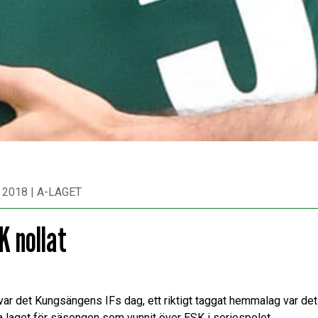
 2018
|
A-LAGET
K nollat
 var det Kungsängens IFs dag, ett riktigt taggat hemmalag var det
a laget för säsongen som vunnit över ESK i seriespelet.