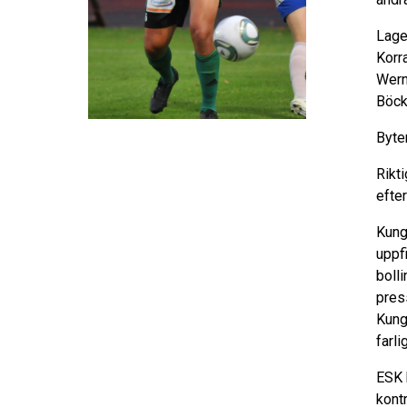
Lage
Korr
Wern
Böck
Byte
Rikti
efte
Kung
uppf
boll
pres
Kung
farli
ESK 
kont