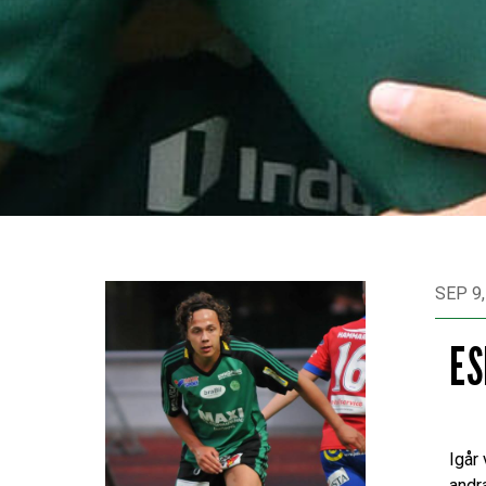
SEP 9,
ES
Igår
andr