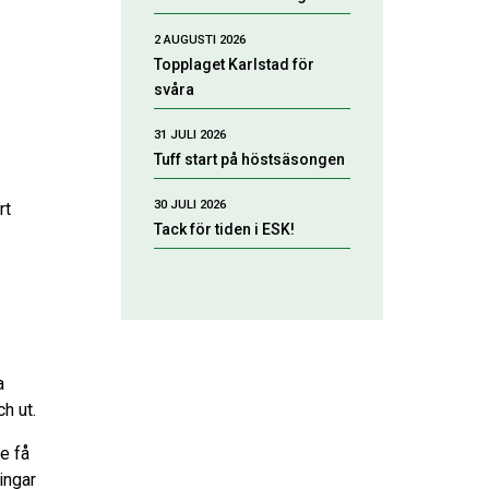
2 AUGUSTI 2026
Topplaget Karlstad för
svåra
31 JULI 2026
Tuff start på höstsäsongen
30 JULI 2026
rt
Tack för tiden i ESK!
a
h ut.
e få
ingar