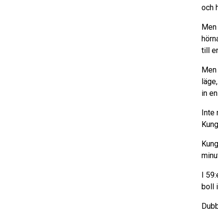
och 
Men 
hörn
till 
Men 
läge
in en
Inte
Kung
Kung
minu
I 59
boll
Dubb