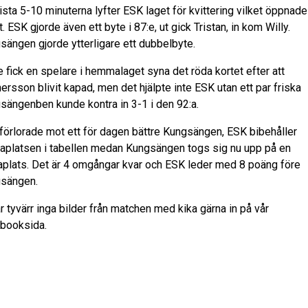
ista 5-10 minuterna lyfter ESK laget för kvittering vilket öppnad
. ESK gjorde även ett byte i 87:e, ut gick Tristan, in kom Willy.
sängen gjorde ytterligare ett dubbelbyte.
:e fick en spelare i hemmalaget syna det röda kortet efter att
ersson blivit kapad, men det hjälpte inte ESK utan ett par friska
sängenben kunde kontra in 3-1 i den 92:a.
förlorade mot ett för dagen bättre Kungsängen, ESK bibehåller
taplatsen i tabellen medan Kungsängen togs sig nu upp på en
aplats. Det är 4 omgångar kvar och ESK leder med 8 poäng före
sängen.
r tyvärr inga bilder från matchen med kika gärna in på vår
booksida.
a söndag är ni välkomna ner till Enavallen då vi möter Håbo FF,
hstart 17:00!
le