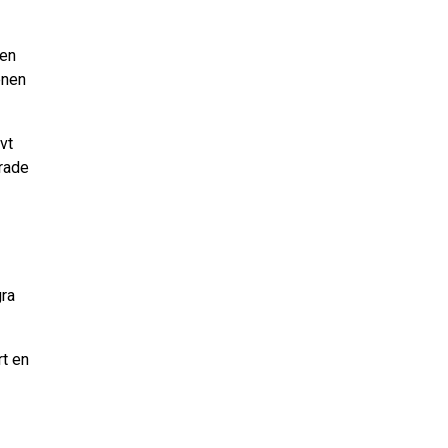
 en
enen
vt
rade
gra
rt en