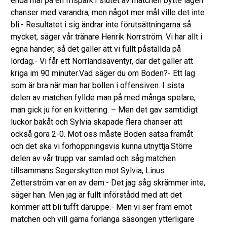
enda mål på en frispark.I slutet av matchen bytte lagen
chanser med varandra, men något mer mål ville det inte
bli.- Resultatet i sig ändrar inte förutsättningarna så
mycket, säger vår tränare Henrik Norrström. Vi har allt i
egna händer, så det gäller att vi fullt påställda på
lördag.- Vi får ett Norrlandsäventyr, där det gäller att
kriga im 90 minuter.Vad säger du om Boden?- Ett lag
som är bra när man har bollen i offensiven. I sista
delen av matchen fyllde man på med många spelare,
man gick ju för en kvittering. – Men det gav samtidigt
luckor bakåt och Sylvia skapade flera chanser att
också göra 2-0. Mot oss måste Boden satsa framåt
och det ska vi förhoppningsvis kunna utnyttja.Större
delen av vår trupp var samlad och såg matchen
tillsammans.Segerskytten mot Sylvia, Linus
Zetterström var en av dem:- Det jag såg skrämmer inte,
säger han. Men jag är fullt införstådd med att det
kommer att bli tufft däruppe.- Men vi ser fram emot
matchen och vill gärna förlänga säsongen ytterligare