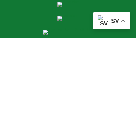
SV
ESK FOTBOLL
Enavallens IP, Idrottsallén 1
74536 Enköping