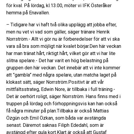
för kval. På lördag, kl.13.00, möter vi IFK Österåker
hemma på Enavallen.
– Tidigare har vi haft två olika upplägg att jobba efter,
men nu vet vi vad som gäller, säger tränare Henrik
Norrström.- Allt vi gör nu är förberedelser för att vi ska
vara så bra som möjligt när kvalet börjar.Den här veckan
har man tränat hårt, riktigt hårt, vilket gör att vi har lite
slitna spelare.- Det har varit en hög belastning på
gruppen den här veckan. Det innebär att vi inte kommer
att ”gambla” med några spelare, utan matcha laget på
klokast sätt, säger Norrström.Positivt är att vår
mittfältsstrateg, Edwin Nore, är tillbaka i full träning.-
Det är oerhört roligt, säger Norrström. Hans finns med i
truppen på lördag och förhoppningsvis kan han också
få några minuter på plan.Tillbaka är också Mattias
Özgün och Emil Özkan, som båda var avstängda
senast. Däremot saknas Filiph Ededahl, som är
avstängd efter gula kort.Klart är också att Gustaf