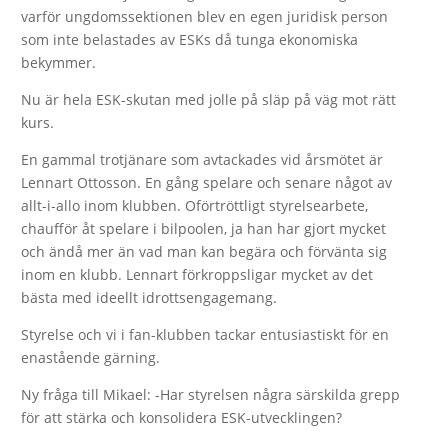
varför ungdomssektionen blev en egen juridisk person
som inte belastades av ESKs då tunga ekonomiska
bekymmer.
Nu är hela ESK-skutan med jolle på släp på väg mot rätt
kurs.
En gammal trotjänare som avtackades vid årsmötet är
Lennart Ottosson. En gång spelare och senare något av
allt-i-allo inom klubben. Oförtröttligt styrelsearbete,
chaufför åt spelare i bilpoolen, ja han har gjort mycket
och ändå mer än vad man kan begära och förvänta sig
inom en klubb. Lennart förkroppsligar mycket av det
bästa med ideellt idrottsengagemang.
Styrelse och vi i fan-klubben tackar entusiastiskt för en
enastående gärning.
Ny fråga till Mikael: -Har styrelsen några särskilda grepp
för att stärka och konsolidera ESK-utvecklingen?