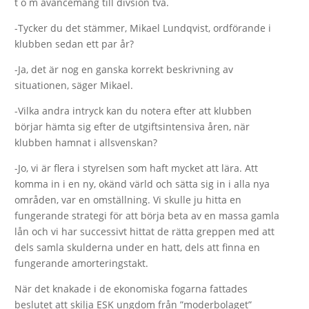
t o m avancemang till divsion två.
-Tycker du det stämmer, Mikael Lundqvist, ordförande i
klubben sedan ett par år?
-Ja, det är nog en ganska korrekt beskrivning av
situationen, säger Mikael.
-Vilka andra intryck kan du notera efter att klubben
börjar hämta sig efter de utgiftsintensiva åren, när
klubben hamnat i allsvenskan?
-Jo, vi är flera i styrelsen som haft mycket att lära. Att
komma in i en ny, okänd värld och sätta sig in i alla nya
områden, var en omställning. Vi skulle ju hitta en
fungerande strategi för att börja beta av en massa gamla
lån och vi har successivt hittat de rätta greppen med att
dels samla skulderna under en hatt, dels att finna en
fungerande amorteringstakt.
När det knakade i de ekonomiska fogarna fattades
beslutet att skilja ESK ungdom från ”moderbolaget”