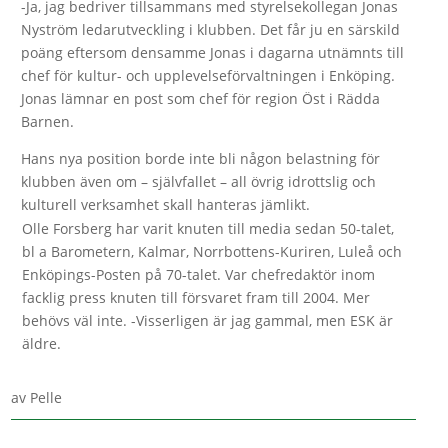
-Ja, jag bedriver tillsammans med styrelsekollegan Jonas
Nyström ledarutveckling i klubben. Det får ju en särskild
poäng eftersom densamme Jonas i dagarna utnämnts till
chef för kultur- och upplevelseförvaltningen i Enköping.
Jonas lämnar en post som chef för region Öst i Rädda
Barnen.
Hans nya position borde inte bli någon belastning för
klubben även om – självfallet – all övrig idrottslig och
kulturell verksamhet skall hanteras jämlikt.
Olle Forsberg har varit knuten till media sedan 50-talet,
bl a Barometern, Kalmar, Norrbottens-Kuriren, Luleå och
Enköpings-Posten på 70-talet. Var chefredaktör inom
facklig press knuten till försvaret fram till 2004. Mer
behövs väl inte. -Visserligen är jag gammal, men ESK är
äldre.
av
Pelle