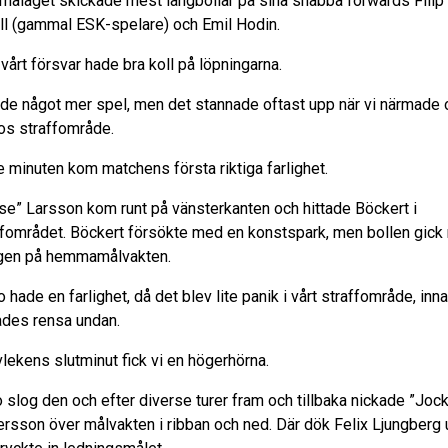
alaget skickade mest långbollar på sina snabba forwards Filip
ll (gammal ESK-spelare) och Emil Hodin.
vårt försvar hade bra koll på löpningarna.
ade något mer spel, men det stannade oftast upp när vi närmade
os straffområde.
:e minuten kom matchens första riktiga farlighet.
se” Larsson kom runt på vänsterkanten och hittade Böckert i
ffområdet. Böckert försökte med en konstspark, men bollen gick 
gen på hemmamålvakten.
 hade en farlighet, då det blev lite panik i vårt straffområde, inna
ades rensa undan.
vlekens slutminut fick vi en högerhörna.
 slog den och efter diverse turer fram och tillbaka nickade ”Joc
ersson över målvakten i ribban och ned. Där dök Felix Ljungberg