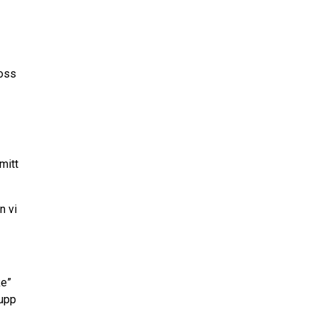
 oss
mitt
n vi
ke”
 upp