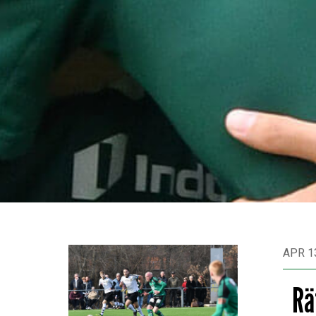
APR 1
Rä