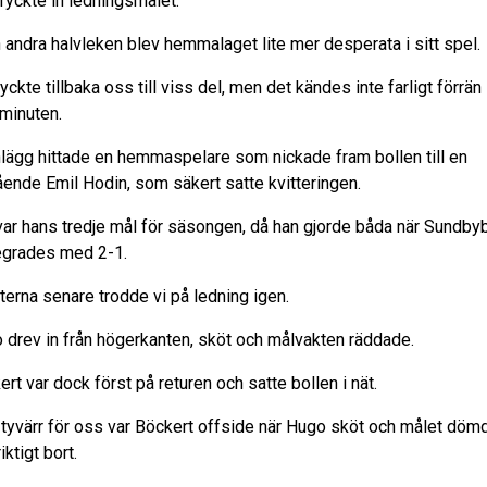
tryckte in ledningsmålet.
n andra halvleken blev hemmalaget lite mer desperata i sitt spel.
yckte tillbaka oss till viss del, men det kändes inte farligt förrän 
 minuten.
inlägg hittade en hemmaspelare som nickade fram bollen till en
tående Emil Hodin, som säkert satte kvitteringen.
var hans tredje mål för säsongen, då han gjorde båda när Sundby
grades med 2-1.
terna senare trodde vi på ledning igen.
 drev in från högerkanten, sköt och målvakten räddade.
rt var dock först på returen och satte bollen i nät.
tyvärr för oss var Böckert offside när Hugo sköt och målet döm
riktigt bort.