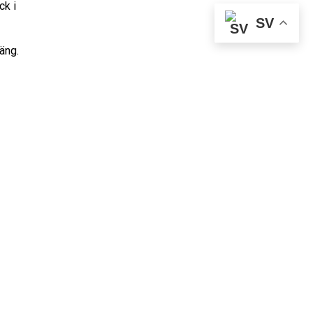
ck i
SV
äng.
n.
 som