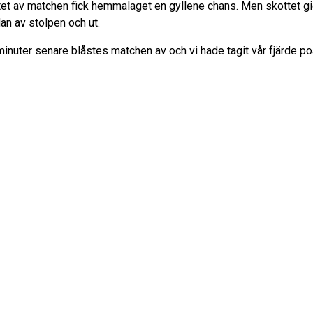
utet av matchen fick hemmalaget en gyllene chans. Men skottet gi
dan av stolpen och ut.
minuter senare blåstes matchen av och vi hade tagit vår fjärde po
 får vara nöjda med poängen, säger tränaren Martin Andersso
var en tuff match och vi lyckades inte skapa lika många chanser
Skiljebo.
ngfredagen är det dags igen. Då åker vi till Täby för en ny
amatch.
le