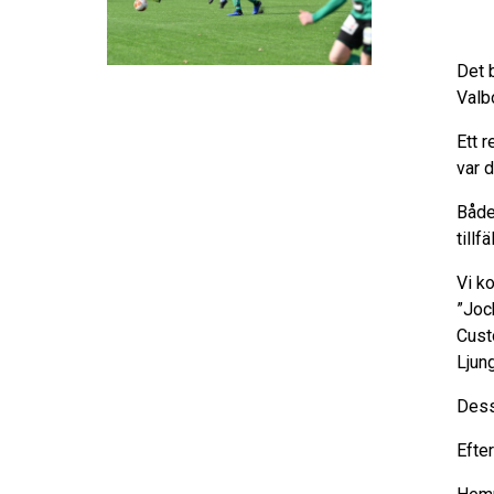
Det 
Valb
Ett 
var d
Både
tillf
Vi k
”Joc
Cust
Ljun
Dess
Efte