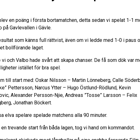
blev en poäng i första bortamatchen, detta sedan vi spelat 1-1 m
o på Gavlevallen i Gävle.
resultat som känns full rättvist, även om vi ledde med 1-0 i paus 
et bollförande laget.
 vi och Valbo hade svårt att skapa chanser. De få som dök var m
älligheter istället för bra spel.
om till start med: Oskar Nilsson – Martin Lönneberg, Calle Söder
ke” Pettersson, Narcus Ytter – Hugo Östlund-Rödlund, Kevin
ovic, Alexander Persson-Njie, Andreas ”Tosse” Larsson – Felix
gberg, Jonathan Böckert.
a elva spelare spelade matchens alla 90 minuter.
r en trevande start från båda lagen, tog vi hand om kommandot.