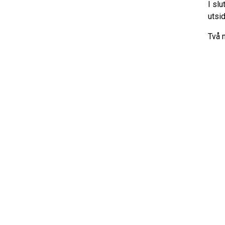
I sl
utsi
Två 
– Vi
Det 
mot 
På lå
bort
av
Pel
HUVUDPARTNERS