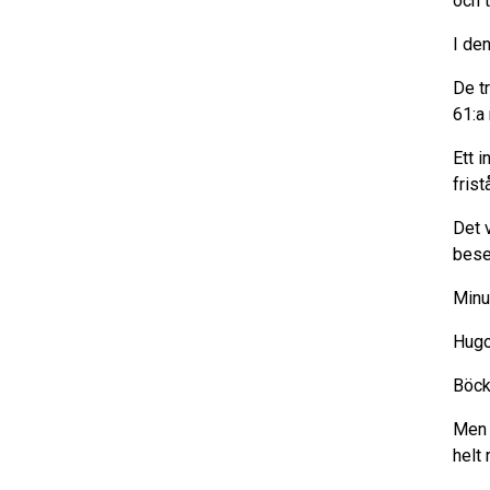
och 
I de
De tr
61:a
Ett 
fris
Det 
bese
Minu
Hugo
Böcke
Men 
helt 