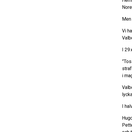
Hemm
Nore
Men 
Vi h
Valb
I 29
”Tos
stra
i ma
Valbo
lyck
I hal
Hugo
Pett