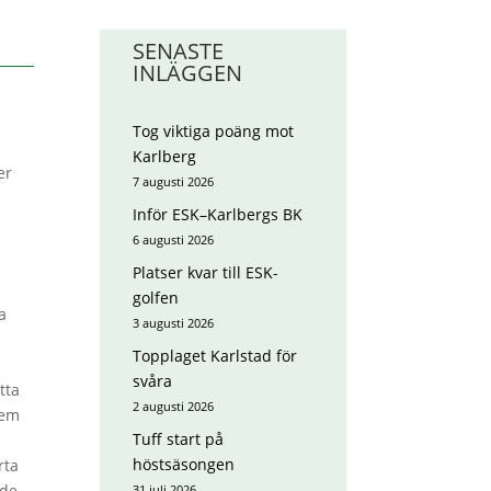
SENASTE
INLÄGGEN
Tog viktiga poäng mot
Karlberg
er
7 augusti 2026
Inför ESK–Karlbergs BK
6 augusti 2026
Platser kvar till ESK-
golfen
a
3 augusti 2026
Topplaget Karlstad för
svåra
tta
2 augusti 2026
fem
Tuff start på
a
höstsäsongen
rta
 de
31 juli 2026