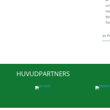
vi
me
Mo
fö
av
P
HUVUDPARTNERS