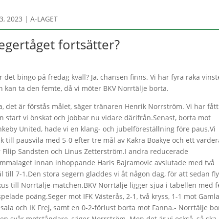
3, 2023
|
A-LAGET
egertåget fortsätter?
ir det bingo på fredag kväll? Ja, chansen finns. Vi har fyra raka vinst
h kan ta den femte, då vi möter BKV Norrtälje borta.
Ja, det är förstås målet, säger tränaren Henrik Norrström. Vi har fått
n start vi önskat och jobbar nu vidare därifrån.Senast, borta mot
nkeby United, hade vi en klang- och jubelföreställning före paus.Vi
ck till pausvila med 5-0 efter tre mål av Kakra Boakye och ett varder
r Filip Sandsten och Linus Zetterström.I andra reducerade
mmalaget innan inhoppande Haris Bajramovic avslutade med två
l till 7-1.Den stora segern gladdes vi åt någon dag, för att sedan fly
kus till Norrtälje-matchen.BKV Norrtälje ligger sjua i tabellen med 
spelade poäng.Seger mot IFK Västerås, 2-1, två kryss, 1-1 mot Gaml
sala och IK Frej, samt en 0-2-förlust borta mot Fanna.- Norrtälje bo
 en svår motståndare, säger Norrström. Men det är vi också, så ska