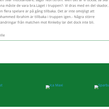
nna måste de vara bra.Läget i truppen?- Vi dras med en del skador,
n flera spelare är på gång tillbaka. Det är inte omöjligt att
hammed Ibrahim är tillbaka i truppen igen.- Några större
rändringar från matchen mot Rinkeby lär det dock inte bli.
elle