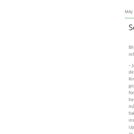
MAJ 
S
Bl
oc
– 
de
Ri
gi
fö
he
må
fo
in
Up
är