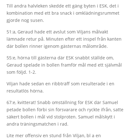
Till andra halvleken skedde ett gäng byten i ESK, det i
kombination med ett bra snack i omklädningsrummet
gjorde nog susen.
51:a, Geraud hade ett avslut som Viljans målvakt
lämnade retur på. Minuten efter ett inspel från kanten
där bollen rinner igenom gästernas målområde.
55:e, hörna till gästerna där ESK snabbt ställde om,
Geraud spelade in bollen framför mål med ett självmål
som följd. 1-2.
Viljan hade sedan en ribbträff som resulterade i en
resultatlös hörna.
67:e, kvitterat! Snabb omställning för ESK där Samuel
petade bollen förbi sin försvarare och ryckte ifrån, satte
säkert bollen i mål vid stolproten. Samuel målskytt i
andra träningsmatchen i rad.
Lite mer offensiv en stund från Viljan, bl a en