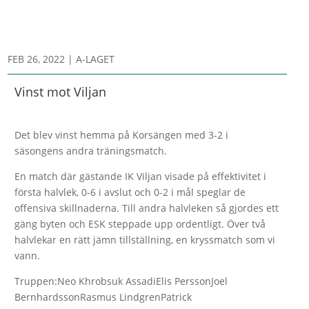
FEB 26, 2022
|
A-LAGET
Vinst mot Viljan
Det blev vinst hemma på Korsängen med 3-2 i
säsongens andra träningsmatch.
En match där gästande IK Viljan visade på effektivitet i
första halvlek, 0-6 i avslut och 0-2 i mål speglar de
offensiva skillnaderna. Till andra halvleken så gjordes ett
gäng byten och ESK steppade upp ordentligt. Över två
halvlekar en rätt jämn tillställning, en kryssmatch som vi
vann.
Truppen:Neo Khrobsuk AssadiElis PerssonJoel
BernhardssonRasmus LindgrenPatrick