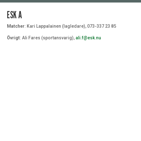
ESK A
Matcher
: Kari Lappalainen (lagledare), 073-337 23 85
Övrigt
: Ali Fares (sportansvarig),
ali.f@esk.nu
Målvakt
#32
Målvakt