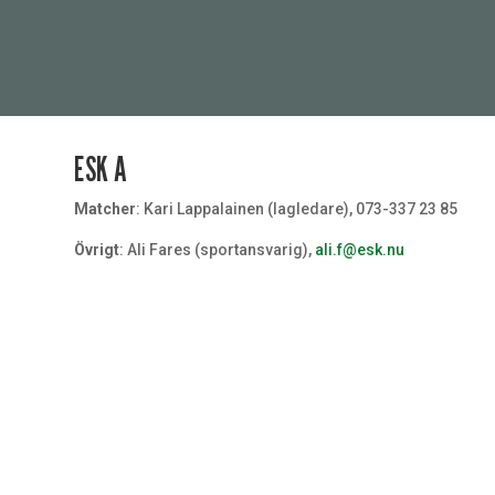
ESK A
Matcher
: Kari Lappalainen (lagledare), 073-337 23 85
Övrigt
: Ali Fares (sportansvarig),
ali.f@esk.nu
Målvakt
#32