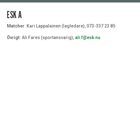
ESK A
Matcher
: Kari Lappalainen (lagledare), 073-337 23 85
Övrigt
: Ali Fares (sportansvarig),
ali.f@esk.nu
Målvakt
#32
Målvakt