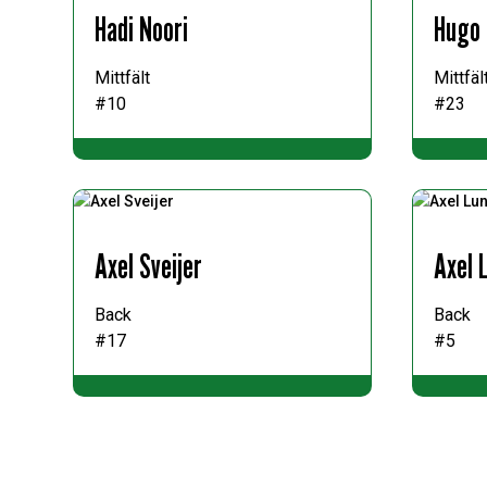
Hadi Noori
Hugo 
Mittfält
Mittfäl
#10
#23
Axel Sveijer
Axel 
Back
Back
#17
#5