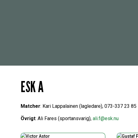
ESK A
Matcher
: Kari Lappalainen (lagledare), 073-337 23 85
Övrigt
: Ali Fares (sportansvarig),
ali.f@esk.nu