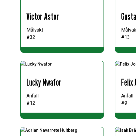
Victor Astor
Gusta
Målvakt
Målvak
#32
#13
Lucky Nwafor
Felix
Anfall
Anfall
#12
#9