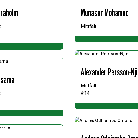
Bråholm
Munaser Mohamud
t
Mittfält
Alexander Persson-Nj
Osama
Mittfält
t
#14