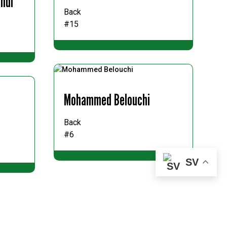
ndi
Back
#15
Mohammed Belouchi
Back
#6
SV