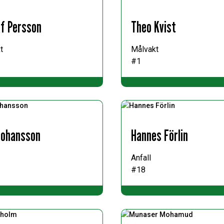
f Persson
Theo Kvist
t
Målvakt
#1
 Johansson
Hannes Förlin
Anfall
#18