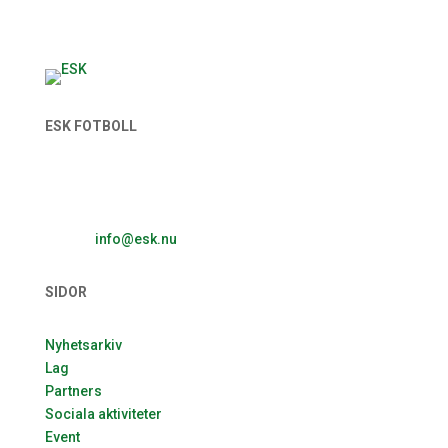
ESK FOTBOLL
Enavallens IP, Idrottsallén 1
74536 Enköping
E-post:
info@esk.nu
SIDOR
Nyhetsarkiv
Lag
Partners
Sociala aktiviteter
Event