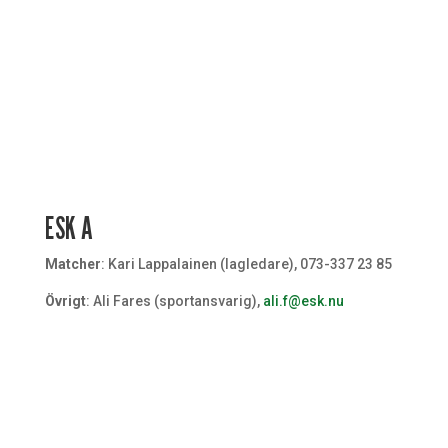
ESK A
Matcher
: Kari Lappalainen (lagledare), 073-337 23 85
Övrigt
: Ali Fares (sportansvarig),
ali.f@esk.nu