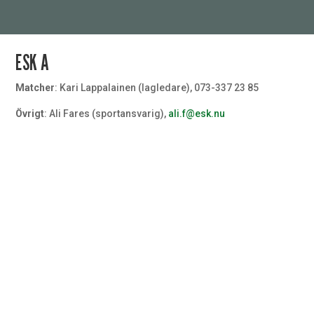
ESK A
Matcher
: Kari Lappalainen (lagledare), 073-337 23 85
Övrigt
: Ali Fares (sportansvarig),
ali.f@esk.nu
Målvakt
Målvakt
Målvakt
#32
#13
#1