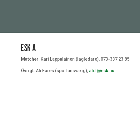
ESK A
Matcher
: Kari Lappalainen (lagledare), 073-337 23 85
Övrigt
: Ali Fares (sportansvarig),
ali.f@esk.nu
Målvakt
#32