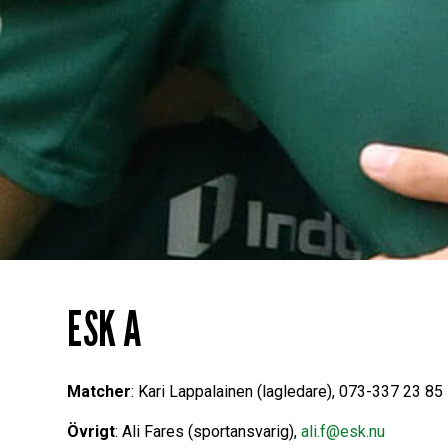
ESK A
Matcher
: Kari Lappalainen (lagledare), 073-337 23 85
Övrigt
: Ali Fares (sportansvarig),
ali.f@esk.nu