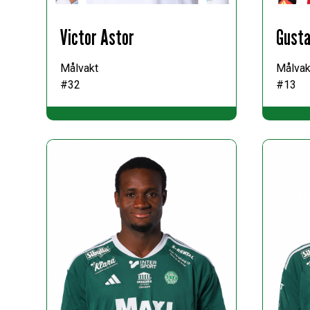
Victor Astor
Gusta
Målvakt
Målvak
#32
#13