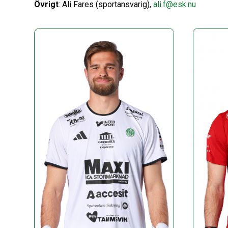
Övrigt
: Ali Fares (sportansvarig),
ali.f@esk.nu